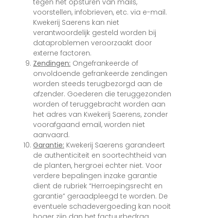
tegen het opsturen van mails,
voorstellen, infobrieven, etc. via e-mail.
Kwekerij Saerens kan niet
verantwoordelijk gesteld worden bij
dataproblemen veroorzaakt door
externe factoren.
Zendingen:
Ongefrankeerde of
onvoldoende gefrankeerde zendingen
worden steeds terugbezorgd aan de
afzender. Goederen die teruggezonden
worden of teruggebracht worden aan
het adres van Kwekerij Saerens, zonder
voorafgaand email, worden niet
aanvaard.
Garantie:
Kwekerij Saerens garandeert
de authenticiteit en soortechtheid van
de planten, hergroei echter niet. Voor
verdere bepalingen inzake garantie
dient de rubriek “Herroepingsrecht en
garantie” geraadpleegd te worden. De
eventuele schadevergoeding kan nooit
hoger zijn dan het factuurbedrag