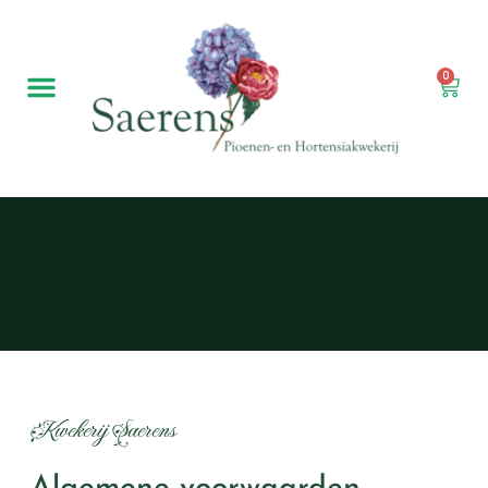
0
Kwekerij Saerens