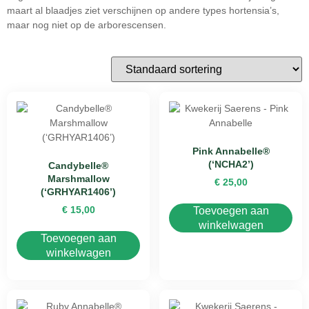
maart al blaadjes ziet verschijnen op andere types hortensia’s,
maar nog niet op de arborescensen.
Pink Annabelle®
(‘NCHA2’)
Candybelle®
Marshmallow
€
25,00
(‘GRHYAR1406’)
€
15,00
Toevoegen aan
winkelwagen
Toevoegen aan
winkelwagen