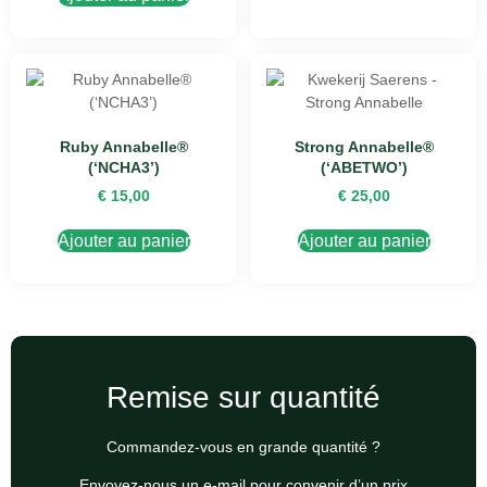
Ruby Annabelle®
Strong Annabelle®
(‘NCHA3’)
(‘ABETWO’)
€
15,00
€
25,00
Ajouter au panier
Ajouter au panier
Remise sur quantité
Commandez-vous en grande quantité ?
Envoyez-nous un e-mail pour convenir d’un prix