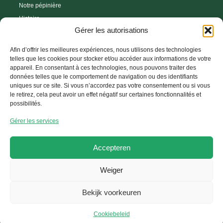
Notre pépinière
Histoire
Gérer les autorisations
Boutique en ligne
Astuces et conseils
Afin d’offrir les meilleures expériences, nous utilisons des technologies
Conditions de livraison
telles que les cookies pour stocker et/ou accéder aux informations de votre
appareil. En consentant à ces technologies, nous pouvons traiter des
Droit de rétractation
données telles que le comportement de navigation ou des identifiants
uniques sur ce site. Si vous n’accordez pas votre consentement ou si vous
le retirez, cela peut avoir un effet négatif sur certaines fonctionnalités et
possibilités.
Help Center
Gérer les services
Votre compte
FAQ
Accepteren
Contactez-nous
Weiger
Copyright © 2026 Kwekerij-Saerens, site web développé par
GetToWeb BV
Bekijk voorkeuren
Conditions générales
Politique de confidentialité
Politique des cookies
Cookiebeleid