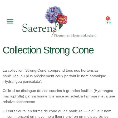
0
Notre pépinière
Hortensias de jardin
Fleurs coupées
Collection Strong Cone
La collection ‘Strong Cone’ comprend tous nos hortensias
paniculés, ou plus précisément ceux portant le nom botanique
‘Hydrangea paniculata’.
Celle-ci se distingue de ses cousins à grandes feuilles (Hydrangea
macrophylla) par sa bonne tolérance au soleil, à l’air marin et à une
relative sécheresse.
« Leurs fleurs, en forme de cône ou de panicule — d’où leur nom
— commencent en moyenne à fleurir environ un mois après les