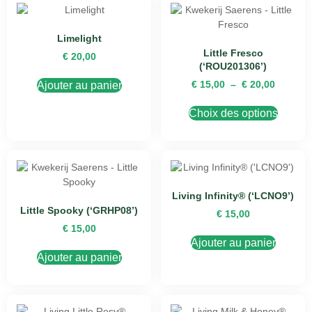
Limelight
Little Fresco
€
20,00
(‘ROU201306’)
€
15,00
–
€
20,00
Ajouter au panier
Choix des options
Living Infinity® (‘LCNO9’)
Little Spooky (‘GRHP08’)
€
15,00
€
15,00
Ajouter au panier
Ajouter au panier