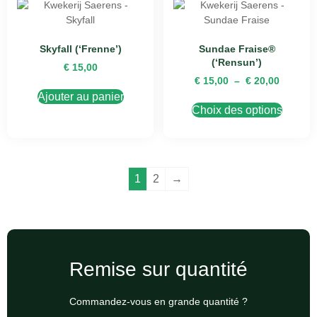
Skyfall (‘Frenne’)
Sundae Fraise®
(‘Rensun’)
€
15,00
€
15,00
–
€
20,00
Ajouter au panier
Choix des options
1
2
→
Remise sur quantité
Commandez-vous en grande quantité ?