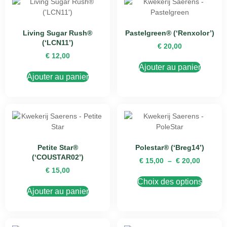
Living Sugar Rush®
Pastelgreen® (‘Renxolor’)
(‘LCN11’)
€
20,00
€
12,00
Ajouter au panier
Ajouter au panier
Petite Star®
Polestar® (‘Breg14’)
(‘COUSTAR02’)
€
15,00
–
€
20,00
€
15,00
Choix des options
Ajouter au panier