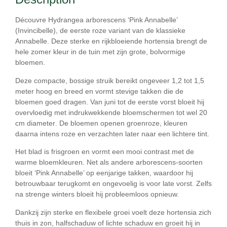
Découvre
Hydrangea arborescens ‘Pink Annabelle’
(Invincibelle), de eerste roze variant van de klassieke
Annabelle. Deze sterke en rijkbloeiende hortensia brengt de
hele zomer kleur in de tuin met zijn grote, bolvormige
bloemen.
Deze compacte, bossige struik bereikt ongeveer
1,2 tot 1,5
meter hoog en breed
en vormt stevige takken die de
bloemen goed dragen. Van
juni tot de eerste vorst
bloeit hij
overvloedig met indrukwekkende bloemschermen tot wel
20
cm diameter
. De bloemen openen groenroze, kleuren
daarna intens roze en verzachten later naar een lichtere tint.
Het blad is frisgroen en vormt een mooi contrast met de
warme bloemkleuren. Net als andere arborescens-soorten
bloeit ‘Pink Annabelle’ op
eenjarige takken
, waardoor hij
betrouwbaar terugkomt en ongevoelig is voor late vorst. Zelfs
na strenge winters bloeit hij probleemloos opnieuw.
Dankzij zijn sterke en flexibele groei voelt deze hortensia zich
thuis in
zon, halfschaduw of lichte schaduw
en groeit hij in