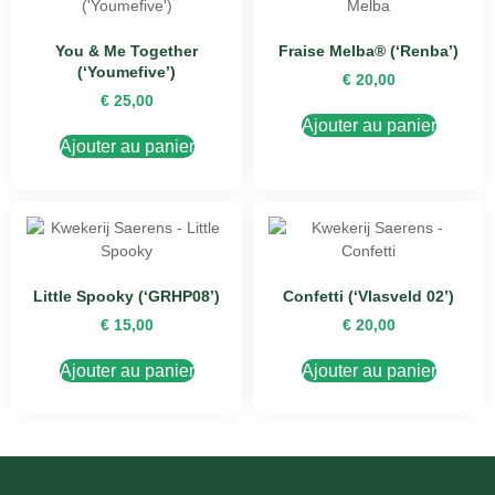
You & Me Together
Fraise Melba® (‘Renba’)
(‘Youmefive’)
€
20,00
€
25,00
Ajouter au panier
Ajouter au panier
Little Spooky (‘GRHP08’)
Confetti (‘Vlasveld 02’)
€
15,00
€
20,00
Ajouter au panier
Ajouter au panier