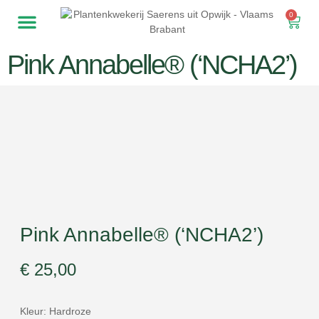
0
Notre pépinière
Hortensias de jardin
Fleurs coupées
Pink Annabelle® (‘NCHA2’)
Pink Annabelle® (‘NCHA2’)
€
25,00
Kleur: Hardroze