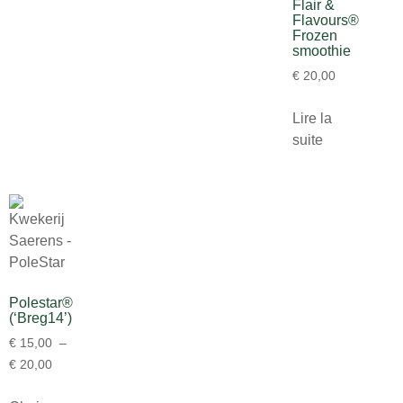
Flair &
Flavours®
Frozen
smoothie
€
20,00
Lire la
suite
Polestar®
(‘Breg14’)
€
15,00
–
€
20,00