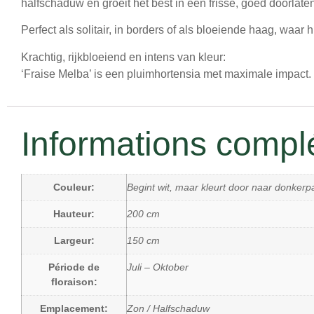
halfschaduw
en groeit het best in een frisse, goed doorlat
Perfect als solitair, in borders of als bloeiende haag, waar 
Krachtig, rijkbloeiend en intens van kleur:
‘Fraise Melba’ is een pluimhortensia met maximale impact.
Informations compl
Couleur:
Begint wit, maar kleurt door naar donkerpa
Hauteur:
200 cm
Largeur:
150 cm
Période de
Juli – Oktober
floraison:
Emplacement:
Zon / Halfschaduw