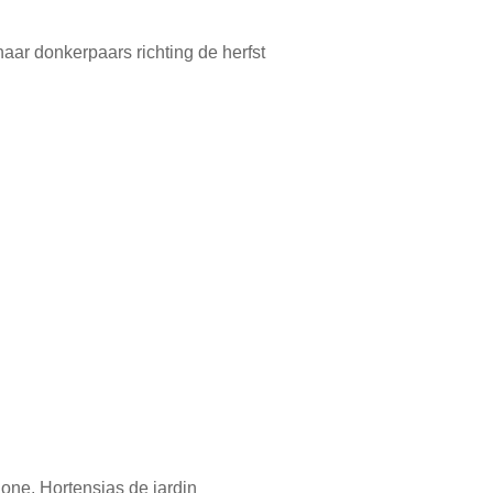
 naar donkerpaars richting de herfst
Cone
,
Hortensias de jardin