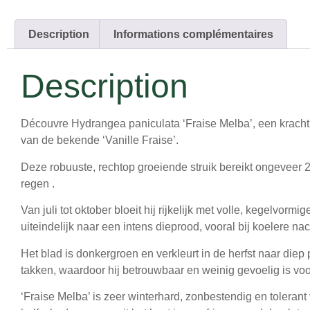
Description
Informations complémentaires
Description
Découvre
Hydrangea paniculata ‘Fraise Melba’
, een krach
van de bekende ‘Vanille Fraise’.
Deze robuuste, rechtop groeiende struik bereikt ongeveer
2
regen .
Van
juli tot oktober
bloeit hij rijkelijk met volle, kegelvorm
uiteindelijk naar een intens
dieprood
, vooral bij koelere na
Het blad is donkergroen en verkleurt in de herfst naar
diep 
takken
, waardoor hij betrouwbaar en weinig gevoelig is voor
‘Fraise Melba’ is
zeer winterhard, zonbestendig en tolerant 