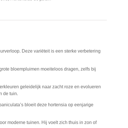
rverloop. Deze variëteit is een sterke verbetering
grote bloempluimen moeiteloos dragen, zelfs bij
verkleuren geleidelijk naar
zacht roze
en evolueren
n de tuin.
 paniculata’s bloeit deze hortensia op
eenjarige
or moderne tuinen. Hij voelt zich thuis in
zon of