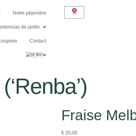
0
e
Notre pépinière
ortensias de jardin
 coupées
Contact
FR
(‘Renba’)
Fraise Mel
€
20,00