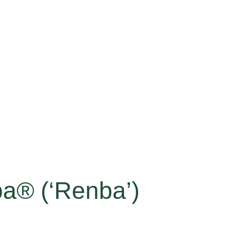
ba® (‘Renba’)