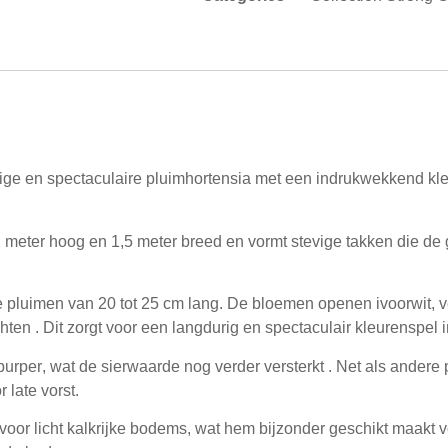
tige en spectaculaire pluimhortensia met een indrukwekkend kleu
 meter hoog en 1,5 meter breed
en vormt stevige takken die de 
ige pluimen van
20 tot 25 cm lang
. De bloemen openen
ivoorwit
, 
chten . Dit zorgt voor een langdurig en spectaculair kleurenspel i
purper
, wat de sierwaarde nog verder versterkt . Net als andere
 late vorst.
voor licht kalkrijke bodems
, wat hem bijzonder geschikt maakt vo