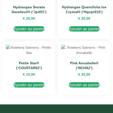
Hydrangea Serrata
Hydrangea Quercifolia Ice
Daredevil® (‘Jpd01’)
Crystal® (‘Hqopr010’)
€
20,00
€
20,00
Ajouter au panier
Ajouter au panier
Petite Star®
Pink Annabelle®
(‘COUSTAR02’)
(‘NCHA2’)
€
15,00
€
25,00
Ajouter au panier
Ajouter au panier