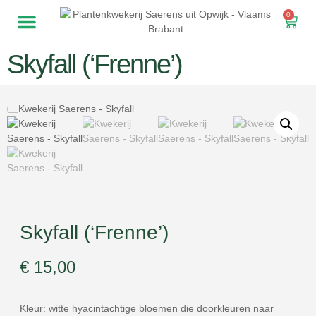
0
Notre pépinière
Hortensias de jardin
Fleurs coupées
Skyfall (‘Frenne’)
Skyfall (‘Frenne’)
€
15,00
Kleur: witte hyacintachtige bloemen die doorkleuren naar