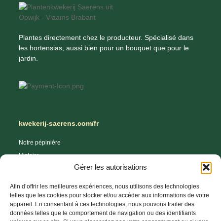
Plantes directement chez le producteur. Spécialisé dans
les hortensias, aussi bien pour un bouquet que pour le
jardin.
kwekerij-saerens.com/fr
Notre pépinière
Histoire
Gérer les autorisations
Boutique en ligne
Astuces et conseils
Afin d’offrir les meilleures expériences, nous utilisons des technologies
Conditions de livraison
telles que les cookies pour stocker et/ou accéder aux informations de votre
appareil. En consentant à ces technologies, nous pouvons traiter des
Droit de rétractation
données telles que le comportement de navigation ou des identifiants