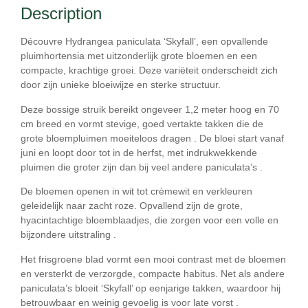
Description
Découvre
Hydrangea paniculata ‘Skyfall’
, een opvallende
pluimhortensia met uitzonderlijk grote bloemen en een
compacte, krachtige groei. Deze variëteit onderscheidt zich
door zijn unieke bloeiwijze en sterke structuur.
Deze bossige struik bereikt ongeveer
1,2 meter hoog en 70
cm breed
en vormt stevige, goed vertakte takken die de
grote bloempluimen moeiteloos dragen . De bloei start vanaf
juni en loopt door tot in de herfst
, met indrukwekkende
pluimen die groter zijn dan bij veel andere paniculata’s .
De bloemen openen in
wit tot crèmewit
en verkleuren
geleidelijk naar
zacht roze
. Opvallend zijn de grote,
hyacintachtige bloemblaadjes, die zorgen voor een volle en
bijzondere uitstraling .
Het frisgroene blad vormt een mooi contrast met de bloemen
en versterkt de verzorgde, compacte habitus. Net als andere
paniculata’s bloeit ‘Skyfall’ op
eenjarige takken
, waardoor hij
betrouwbaar en weinig gevoelig is voor late vorst .