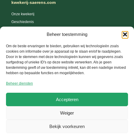
kwekerij-saerens.com
Onze kwekerij
Geschiedenis
Webshop
Beheer toestemming
Tips en trics
Leveringsvoorwaarden
Om de beste ervaringen te bieden, gebruiken wij technologieën zoals
cookies om informatie over je apparaat op te slaan en/of te raadplegen.
Herroepingsrecht
Door in te stemmen met deze technologieën kunnen wij gegevens zoals
surfgedrag of unieke ID's op deze website verwerken. Als je geen
toestemming geeft of uw toestemming intrekt, kan dit een nadelige invloed
hebben op bepaalde functies en mogelijkheden.
Help Center
Beheer diensten
Uw account
FAQ
Accepteren
Contacteer ons
Weiger
Copyright © 2026 Kwekerij-Saerens, Website ontwikkeld door
GetToWeb BV
Bekijk voorkeuren
Algemene voorwaarden
Privacy Policy
Cookie Policy