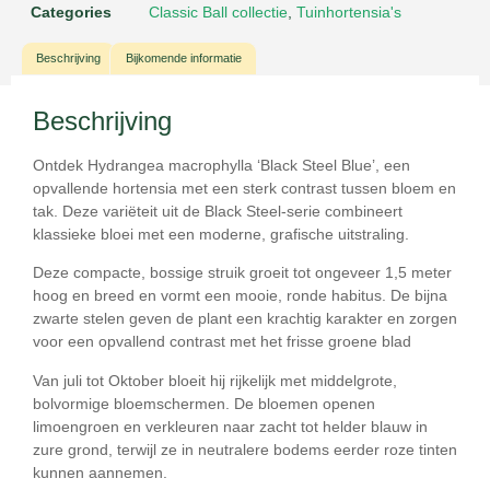
Categories
Classic Ball collectie
,
Tuinhortensia's
Beschrijving
Bijkomende informatie
Beschrijving
Ontdek
Hydrangea macrophylla ‘Black Steel Blue’
, een
opvallende hortensia met een sterk contrast tussen bloem en
tak. Deze variëteit uit de Black Steel-serie combineert
klassieke bloei met een moderne, grafische uitstraling.
Deze compacte, bossige struik groeit tot ongeveer
1,5 meter
hoog en breed
en vormt een mooie, ronde habitus. De
bijna
zwarte stelen
geven de plant een krachtig karakter en zorgen
voor een opvallend contrast met het frisse groene blad
Van
juli tot Oktober
bloeit hij rijkelijk met middelgrote,
bolvormige bloemschermen. De bloemen openen
limoengroen
en verkleuren naar
zacht tot helder blauw
in
zure grond, terwijl ze in neutralere bodems eerder roze tinten
kunnen aannemen.