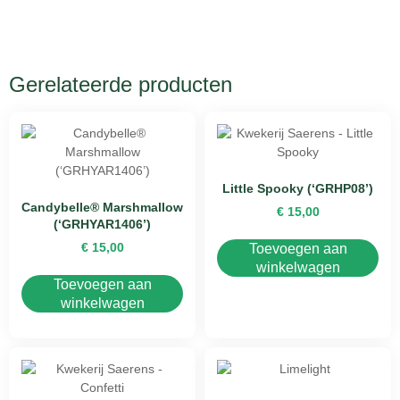
Gerelateerde producten
Little Spooky (‘GRHP08’)
Candybelle® Marshmallow
€
15,00
(‘GRHYAR1406’)
€
15,00
Toevoegen aan
winkelwagen
Toevoegen aan
winkelwagen