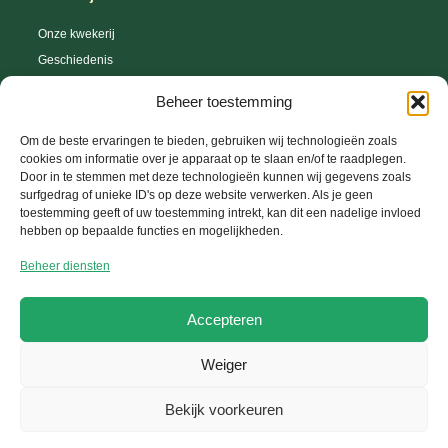
Onze kwekerij
Geschiedenis
Webshop
Beheer toestemming
Tips en trics
Leveringsvoorwaarden
Om de beste ervaringen te bieden, gebruiken wij technologieën zoals
cookies om informatie over je apparaat op te slaan en/of te raadplegen.
Herroepingsrecht
Door in te stemmen met deze technologieën kunnen wij gegevens zoals
surfgedrag of unieke ID's op deze website verwerken. Als je geen
toestemming geeft of uw toestemming intrekt, kan dit een nadelige invloed
hebben op bepaalde functies en mogelijkheden.
Help Center
Beheer diensten
Uw account
FAQ
Accepteren
Contacteer ons
Weiger
Copyright © 2026 Kwekerij-Saerens, Website ontwikkeld door
GetToWeb BV
Bekijk voorkeuren
Algemene voorwaarden
Privacy Policy
Cookie Policy