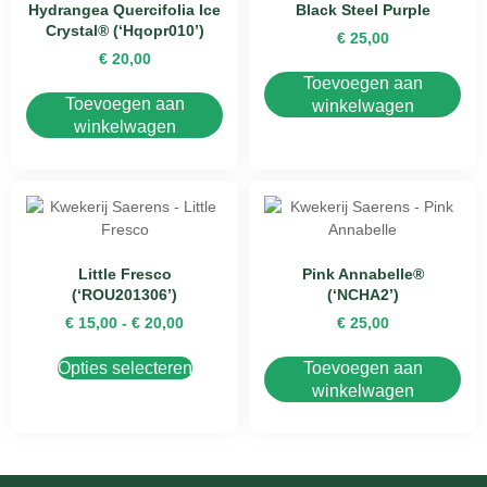
Hydrangea Quercifolia Ice
Black Steel Purple
Crystal® (‘Hqopr010’)
€
25,00
€
20,00
Toevoegen aan
Toevoegen aan
winkelwagen
winkelwagen
Little Fresco
Pink Annabelle®
(‘ROU201306’)
(‘NCHA2’)
€
15,00
-
€
20,00
€
25,00
Opties selecteren
Toevoegen aan
winkelwagen