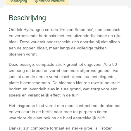
Beschrijving
Bijkomende informatie
Beschrijving
Ontdek
Hydrangea serrata ‘Frozen Smoothie’
, een compacte
en verrassende hortensia met een uitzonderlijk lange en rijke
bloei. Deze variëteit onderscheidt zich doordat hij niet alleen
aan de toppen bloeit, maar
langs de volledige takken
bloemen vormt.
Deze bossige, compacte struik groeit tot ongeveer
70 à 80
cm hoog en breed
en vormt een mooi afgerond geheel. Van
juni tot aan de eerste vorst
bloeit hij continu met elegante,
platte bloemschermen. De bloemen kleuren
roze in neutrale
bodem
en
lavendelblauw in zure grond
, wat zorgt voor een
speels en veranderlijk effect in de tuin
Het frisgroene blad vormt een mooi contrast met de bloemen
en verkleurt in de herfst naar
rode tot purperen tinten
,
waardoor de plant ook na de bloei aantrekkelijk blijft
Dankzij zijn compacte formaat en sterke groei is ‘Frozen