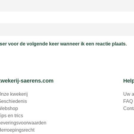
er voor de volgende keer wanneer ik een reactie plaats.
kwekerij-saerens.com
Hel
nze kwekerij
Uw a
Geschiedenis
FAQ
Webshop
Cont
ips en trics
Leveringsvoorwaarden
erroepingsrecht