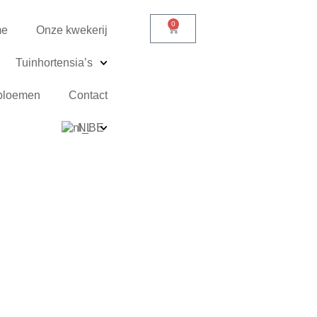
0
me
Onze kwekerij
Tuinhortensia’s
bloemen
Contact
NL