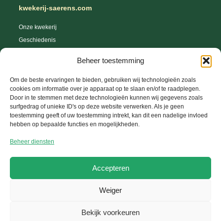
kwekerij-saerens.com
Onze kwekerij
Geschiedenis
Webshop
Beheer toestemming
Tips en trics
Leveringsvoorwaarden
Om de beste ervaringen te bieden, gebruiken wij technologieën zoals
cookies om informatie over je apparaat op te slaan en/of te raadplegen.
Herroepingsrecht
Door in te stemmen met deze technologieën kunnen wij gegevens zoals
surfgedrag of unieke ID's op deze website verwerken. Als je geen
toestemming geeft of uw toestemming intrekt, kan dit een nadelige invloed
hebben op bepaalde functies en mogelijkheden.
Help Center
Beheer diensten
Uw account
FAQ
Accepteren
Contacteer ons
Weiger
Copyright © 2026 Kwekerij-Saerens, Website ontwikkeld door
GetToWeb BV
Bekijk voorkeuren