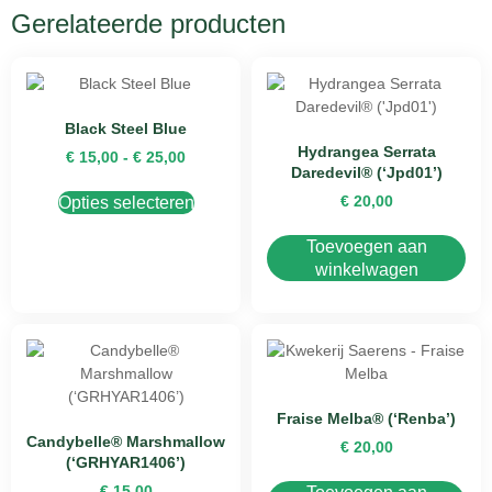
Gerelateerde producten
Black Steel Blue
Hydrangea Serrata
€
15,00
-
€
25,00
Daredevil® (‘Jpd01’)
€
20,00
Opties selecteren
Toevoegen aan
winkelwagen
Fraise Melba® (‘Renba’)
Candybelle® Marshmallow
€
20,00
(‘GRHYAR1406’)
€
15,00