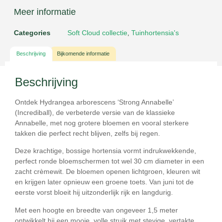
Meer informatie
Categories
Soft Cloud collectie
,
Tuinhortensia's
Beschrijving
Bijkomende informatie
Beschrijving
Ontdek
Hydrangea arborescens ‘Strong Annabelle’
(Incrediball)
, de verbeterde versie van de klassieke
Annabelle, met nog grotere bloemen en vooral
sterkere
takken
die perfect recht blijven, zelfs bij regen.
Deze krachtige, bossige hortensia vormt indrukwekkende,
perfect ronde bloemschermen tot wel
30 cm diameter
in een
zacht crèmewit. De bloemen openen lichtgroen, kleuren wit
en krijgen later opnieuw een groene toets. Van
juni tot de
eerste vorst
bloeit hij uitzonderlijk rijk en langdurig.
Met een hoogte en breedte van ongeveer
1,5 meter
ontwikkelt hij een mooie, volle struik met stevige, vertakte