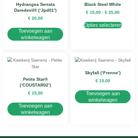
Hydrangea Serrata
Black Steel White
Daredevil® (‘Jpd01’)
€
15,00
-
€
25,00
€
20,00
Opties selecteren
Toevoegen aan
winkelwagen
Skyfall (‘Frenne’)
Petite Star®
€
15,00
(‘COUSTAR02’)
€
15,00
Toevoegen aan
winkelwagen
Toevoegen aan
winkelwagen