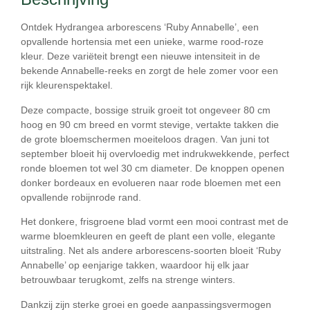
Ontdek
Hydrangea arborescens ‘Ruby Annabelle’
, een
opvallende hortensia met een unieke, warme rood-roze
kleur. Deze variëteit brengt een nieuwe intensiteit in de
bekende Annabelle-reeks en zorgt de hele zomer voor een
rijk kleurenspektakel.
Deze compacte, bossige struik groeit tot ongeveer
80 cm
hoog en 90 cm breed
en vormt stevige, vertakte takken die
de grote bloemschermen moeiteloos dragen. Van
juni tot
september
bloeit hij overvloedig met indrukwekkende, perfect
ronde bloemen tot wel
30 cm diameter
. De knoppen openen
donker bordeaux en evolueren naar rode bloemen met een
opvallende robijnrode rand.
Het donkere, frisgroene blad vormt een mooi contrast met de
warme bloemkleuren en geeft de plant een volle, elegante
uitstraling. Net als andere arborescens-soorten bloeit ‘Ruby
Annabelle’ op
eenjarige takken
, waardoor hij elk jaar
betrouwbaar terugkomt, zelfs na strenge winters.
Dankzij zijn sterke groei en goede aanpassingsvermogen