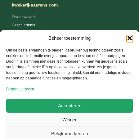
kwekerij-saerens.com
Onze kwekerij
Geschiedenis
Webshop
Beheer toestemming
Tips en trics
Leveringsvoorwaarden
Om de beste ervaringen te bieden, gebruiken wij technologieën zoals
cookies om informatie over je apparaat op te slaan en/of te raadplegen.
Herroepingsrecht
Door in te stemmen met deze technologieën kunnen wij gegevens zoals
surfgedrag of unieke ID's op deze website verwerken. Als je geen
toestemming geeft of uw toestemming intrekt, kan dit een nadelige invloed
hebben op bepaalde functies en mogelijkheden.
Help Center
Beheer diensten
Uw account
FAQ
Accepteren
Contacteer ons
Weiger
Copyright © 2026 Kwekerij-Saerens, Website ontwikkeld door
GetToWeb BV
Bekijk voorkeuren