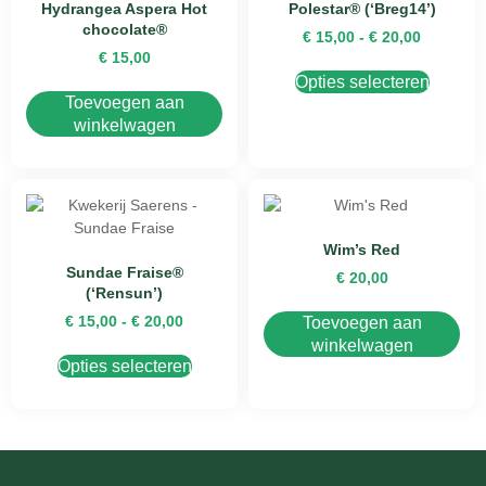
Hydrangea Aspera Hot
Polestar® (‘Breg14’)
chocolate®
€
15,00
-
€
20,00
€
15,00
Opties selecteren
Toevoegen aan
winkelwagen
Wim’s Red
Sundae Fraise®
€
20,00
(‘Rensun’)
€
15,00
-
€
20,00
Toevoegen aan
winkelwagen
Opties selecteren