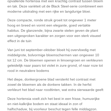
opvallende hortensia met een krachtig contrast tussen bloem
en tak. Deze variëteit uit de Black Steel-serie combineert een
moderne uitstraling met een rijke en langdurige bloei.
Deze compacte, ronde struik groeit tot ongeveer
1 meter
hoog en breed
en vormt een elegante, goed vertakte
habitus. De
glanzende, bijna zwarte stelen
geven de plant
een uitgesproken karakter en zorgen voor een sterk visueel
effect in de tuin
Van
juni tot september-oktober
bloeit hij overvloedig met
middelgrote, bolvormige bloemschermen van ongeveer
10
tot 12 cm
. De bloemen openen in
limoengroen
en verkleuren
geleidelijk naar
paars tot violet
in zure grond, of naar
roze tot
rood
in neutralere bodems
Het diepe, donkergroene blad versterkt het contrast met
zowel de bloemen als de donkere takken. In de herfst
verkleurt het blad naar
roodtinten
, wat extra sierwaarde geeft
Deze hortensia voelt zich het best in een
frisse, humusrijke
en niet-kalkrijke bodem
en staat ideaal in
zon of
halfschaduw
, bij voorkeur beschut tegen felle middagzon.