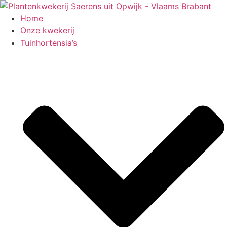
Spring
naar
Home
de
Onze kwekerij
inhoud
Tuinhortensia’s