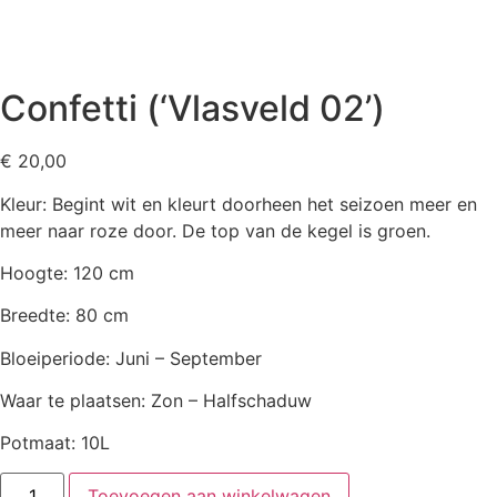
Confetti (‘Vlasveld 02’)
€
20,00
Kleur: Begint wit en kleurt doorheen het seizoen meer en
meer naar roze door. De top van de kegel is groen.
Hoogte: 120 cm
Breedte: 80 cm
Bloeiperiode: Juni – September
Waar te plaatsen: Zon – Halfschaduw
Potmaat: 10L
Confetti
Toevoegen aan winkelwagen