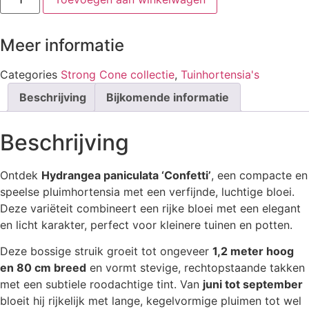
('Vlasveld
02')
aantal
Meer informatie
Categories
Strong Cone collectie
,
Tuinhortensia's
Beschrijving
Bijkomende informatie
Beschrijving
Ontdek
Hydrangea paniculata ‘Confetti’
, een compacte en
speelse pluimhortensia met een verfijnde, luchtige bloei.
Deze variëteit combineert een rijke bloei met een elegant
en licht karakter, perfect voor kleinere tuinen en potten.
Deze bossige struik groeit tot ongeveer
1,2 meter hoog
en 80 cm breed
en vormt stevige, rechtopstaande takken
met een subtiele roodachtige tint. Van
juni tot september
bloeit hij rijkelijk met lange, kegelvormige pluimen tot wel