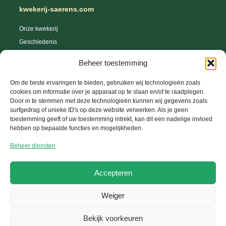
kwekerij-saerens.com
Onze kwekerij
Geschiedenis
Webshop
Beheer toestemming
Tips en trics
Leveringsvoorwaarden
Om de beste ervaringen te bieden, gebruiken wij technologieën zoals
cookies om informatie over je apparaat op te slaan en/of te raadplegen.
Herroepingsrecht
Door in te stemmen met deze technologieën kunnen wij gegevens zoals
surfgedrag of unieke ID's op deze website verwerken. Als je geen
toestemming geeft of uw toestemming intrekt, kan dit een nadelige invloed
hebben op bepaalde functies en mogelijkheden.
Help Center
Beheer diensten
Uw account
FAQ
Accepteren
Contacteer ons
Weiger
Copyright © 2026 Kwekerij-Saerens, Website ontwikkeld door
GetToWeb BV
Bekijk voorkeuren