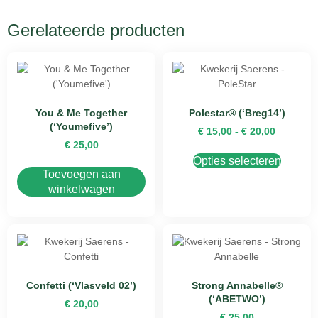
Gerelateerde producten
You & Me Together
Polestar® (‘Breg14’)
(‘Youmefive’)
€
15,00
-
€
20,00
€
25,00
Opties selecteren
Toevoegen aan
winkelwagen
Confetti (‘Vlasveld 02’)
Strong Annabelle®
(‘ABETWO’)
€
20,00
€
25,00