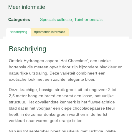
Meer informatie
Categories
Specials collectie
,
Tuinhortensia's
Beschrijving
Bijkomende informatie
Beschrijving
Ontdek
Hydrangea aspera ‘Hot Chocolate’
, een unieke
hortensia die meteen opvalt door zijn bijzondere bladkleur en
natuurlijke uitstraling. Deze variëteit combineert een
exotische look met een zachte, elegante bloei.
Deze krachtige, bossige struik groeit uit tot ongeveer
2 tot
2,5 meter hoog en breed
en vormt een losse, natuurlijke
structuur. Het opvallendste kenmerk is het fluweelachtige
blad dat in het voorjaar een
diepe chocoladepaarse kleur
heeft, in de zomer donkergroen wordt en in de herfst
verkleurt naar warme geel-oranje tinten .
Van
juli tot september
bloeit hij rijkelijk met luchtige, platte