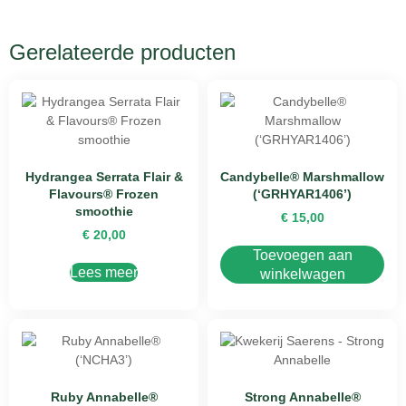
Gerelateerde producten
Hydrangea Serrata Flair &
Candybelle® Marshmallow
Flavours® Frozen
(‘GRHYAR1406’)
smoothie
€
15,00
€
20,00
Toevoegen aan
Lees meer
winkelwagen
Ruby Annabelle®
Strong Annabelle®