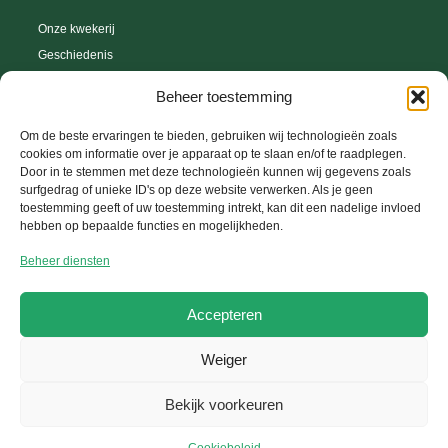
Onze kwekerij
Geschiedenis
Webshop
Beheer toestemming
Tips en trics
Leveringsvoorwaarden
Om de beste ervaringen te bieden, gebruiken wij technologieën zoals
cookies om informatie over je apparaat op te slaan en/of te raadplegen.
Herroepingsrecht
Door in te stemmen met deze technologieën kunnen wij gegevens zoals
surfgedrag of unieke ID's op deze website verwerken. Als je geen
toestemming geeft of uw toestemming intrekt, kan dit een nadelige invloed
hebben op bepaalde functies en mogelijkheden.
Help Center
Beheer diensten
Uw account
FAQ
Accepteren
Contacteer ons
Weiger
Copyright © 2026 Kwekerij-Saerens, Website ontwikkeld door
GetToWeb BV
Bekijk voorkeuren
Algemene voorwaarden
Privacy Policy
Cookie Policy