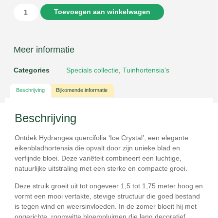
Toevoegen aan winkelwagen
Meer informatie
Categories
Specials collectie
,
Tuinhortensia's
Beschrijving
Bijkomende informatie
Beschrijving
Ontdek
Hydrangea quercifolia ‘Ice Crystal’
, een elegante
eikenbladhortensia die opvalt door zijn unieke blad en
verfijnde bloei. Deze variëteit combineert een luchtige,
natuurlijke uitstraling met een sterke en compacte groei.
Deze struik groeit uit tot ongeveer
1,5 tot 1,75 meter hoog
en
vormt een mooi vertakte, stevige structuur die goed bestand
is tegen wind en weersinvloeden. In de zomer bloeit hij met
opgerichte, roomwitte bloempluimen
die lang decoratief