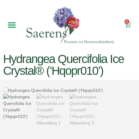
0
Hydrangea Quercifolia Ice
Crystal® (‘Hqopr010’)