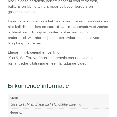
bloei is deze hortensia perfect geschikt voor
terrassen,
balkons en kleine tuinen
, maar ook voor borders en
groepsbeplanting
Deze variëteit voelt zich het best in een
frisse, humusrijke en
niet-kalkrijke bodem
en staat ideaal in
halfschaduw of zachte
ochtendzon
. Hij is goed winterhard en eenvoudig in
onderhoud, waardoor hij een betrouwbare keuze is voor
langdurig tuinplezier
Elegant, rijkbloeiend en verfijnd:
‘You & Me Forever’ is een hortensia met een zachte,
romantische uitstraling en een langdurige bloei.
Bijkomende informatie
Kleur:
Roze bij PH7 en Blauw bij PH5, dubbel bloemig
Hoogte: