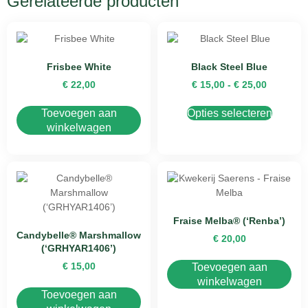
Gerelateerde producten
Frisbee White
Black Steel Blue
€
22,00
€
15,00
-
€
25,00
Toevoegen aan
Opties selecteren
winkelwagen
Fraise Melba® (‘Renba’)
Candybelle® Marshmallow
€
20,00
(‘GRHYAR1406’)
€
15,00
Toevoegen aan
winkelwagen
Toevoegen aan