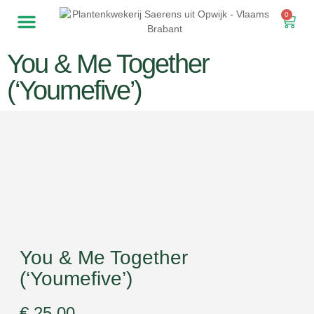
0
You & Me Together
(‘Youmefive’)
You & Me Together
(‘Youmefive’)
€
25,00