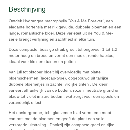
Beschrijving
Ontdek
Hydrangea macrophylla ‘You & Me Forever’
, een
elegante hortensia met
rijk gevulde, dubbele bloemen
en een
lange, romantische bloei. Deze variëteit uit de You & Me-
serie brengt verfijning en zachtheid in elke tuin.
Deze compacte, bossige struik groeit tot ongeveer
1 tot 1,2
meter hoog en breed
en vormt een mooie, ronde habitus,
ideaal voor kleinere tuinen en potten
Van
juli tot oktober
bloeit hij overvloedig met platte
bloemschermen (lacecap-type), opgebouwd uit talrijke
dubbele bloemetjes
in zachte, vrolijke tinten . De kleur
varieert afhankelijk van de bodem:
roze in neutrale grond
en
blauw tot violet in zure bodem
, wat zorgt voor een speels en
veranderlijk effect
Het donkergroene, licht glanzende blad vormt een mooi
contrast met de bloemen en geeft de plant een volle,
verzorgde uitstraling . Dankzij zijn compacte groei en rijke