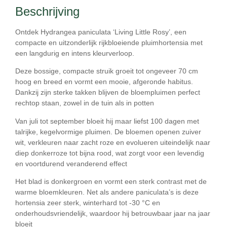
Beschrijving
Ontdek
Hydrangea paniculata ‘Living Little Rosy’
, een
compacte en uitzonderlijk rijkbloeiende pluimhortensia met
een
langdurig en intens kleurverloop
.
Deze bossige, compacte struik groeit tot ongeveer
70 cm
hoog en breed
en vormt een mooie, afgeronde habitus.
Dankzij zijn sterke takken blijven de bloempluimen perfect
rechtop staan, zowel in de tuin als in potten
Van
juli tot september
bloeit hij maar liefst
100 dagen
met
talrijke, kegelvormige pluimen. De bloemen openen
zuiver
wit
, verkleuren naar
zacht roze
en evolueren uiteindelijk naar
diep donkerroze tot bijna rood
, wat zorgt voor een levendig
en voortdurend veranderend effect
Het blad is donkergroen en vormt een sterk contrast met de
warme bloemkleuren. Net als andere paniculata’s is deze
hortensia
zeer sterk, winterhard tot -30 °C en
onderhoudsvriendelijk
, waardoor hij betrouwbaar jaar na jaar
bloeit