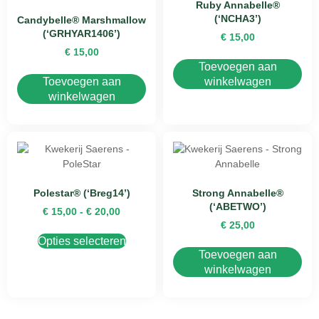
Ruby Annabelle®
(‘NCHA3’)
Candybelle® Marshmallow
(‘GRHYAR1406’)
€
15,00
€
15,00
Toevoegen aan
Toevoegen aan
winkelwagen
winkelwagen
Polestar® (‘Breg14’)
Strong Annabelle®
(‘ABETWO’)
€
15,00
-
€
20,00
€
25,00
Opties selecteren
Toevoegen aan
winkelwagen