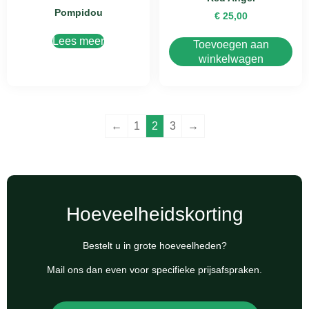
Pompidou
€
25,00
Lees meer
Toevoegen aan
winkelwagen
←
1
2
3
→
Hoeveelheidskorting
Bestelt u in grote hoeveelheden?
Mail ons dan even voor specifieke prijsafspraken.