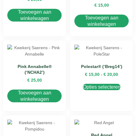
€
15,00
Toevoegen aan
Toevoegen aan
winkelwagen
winkelwagen
Pink Annabelle®
Polestar® (‘Breg14’)
(‘NCHA2’)
€
15,00
-
€
20,00
€
25,00
Opties selecteren
Toevoegen aan
winkelwagen
Red Angel