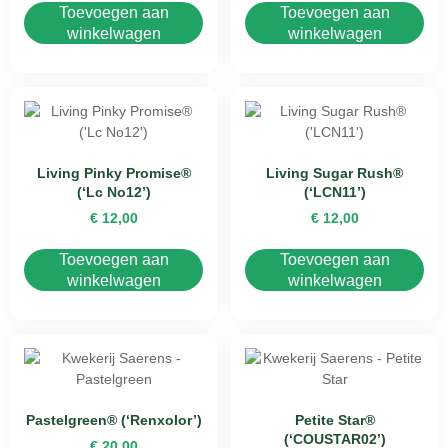
Toevoegen aan
Toevoegen aan
winkelwagen
winkelwagen
Living Pinky Promise®
Living Sugar Rush®
(‘Lc No12’)
(‘LCN11’)
€
12,00
€
12,00
Toevoegen aan
Toevoegen aan
winkelwagen
winkelwagen
Pastelgreen® (‘Renxolor’)
Petite Star®
(‘COUSTAR02’)
€
20,00