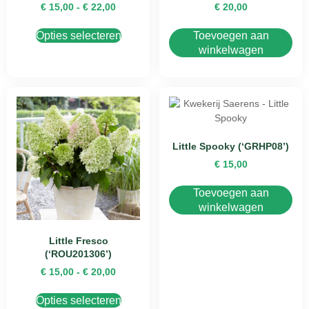
€
15,00
-
€
22,00
€
20,00
Opties selecteren
Toevoegen aan
winkelwagen
Little Spooky (‘GRHP08’)
€
15,00
Toevoegen aan
winkelwagen
Little Fresco
(‘ROU201306’)
€
15,00
-
€
20,00
Opties selecteren